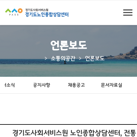
언론보도
소통의공간
언론보도
센터소식
공지사항
채용공고
문서자료실
본
경기도사회서비스원 노인종합상담센터, 전통
문