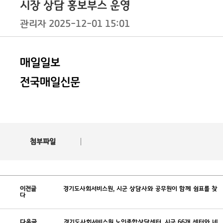
글
시장 상담 홍보부스 운영
내
용
관리자
2025-12-01 15:01
입
니
다.
매일일보
전국매일신문
첨부파일
이전글
경기도사회서비스원, 시군 상담사와 공무원이 함께 쉼표를 찾
다
다음글
경기도사회서비스원 노인종합상담센터, 시군 66개 센터와 네